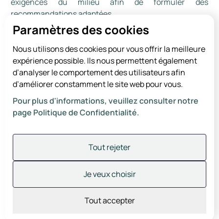
exigences du milieu afin de formuler des
recommandations adaptées.
Paramètres des cookies
Cette démarche peut être amorcée à la demande d’un
parent, d’un CPE ou d’une garderie subventionnée. Elle
Nous utilisons des cookies pour vous offrir la meilleure
est particulièrement indiquée lorsque l’
enfant
expérience possible. Ils nous permettent également
présente des difficultés significatives et
d’analyser le comportement des utilisateurs afin
persistantes
qui nuisent à son fonctionnement
d’améliorer constamment le site web pour vous.
quotidien et créent des obstacles à son intégration
dans le milieu de garde. Elle permet alors de mieux
Pour plus d'informations, veuillez consulter notre
comprendre ses besoins et d’orienter les mesures de
page Politique de Confidentialité.
soutien à mettre en place.
Tout rejeter
Je veux choisir
Tout accepter