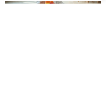
Fonctionnalités
Stockage analytique
Stockage des publicités
Données des utilisateurs pour les publicités
Stockage de personnalisation
Stockage sécurisé
Accepter
Subventions en milieu de garde :
pourquoi cette démarche est-
elle souvent demandée ?
Dans plusieurs situations, cette démarche est
demandée afin de soutenir une demande de
financement pour les milieux de garde à la petite